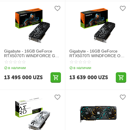
Gigabyte - 16GB GeForce
Gigabyte - 16GB GeForce
RTX5070Ti WINDFORCE GV-
RTX5070Ti WINDFORCE OC
N507TWF3-16GD
GV-N507TWF3OC-16GD
в наличии
в наличии
13 495 000
UZS
13 639 000
UZS