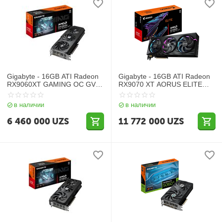
Gigabyte - 16GB ATI Radeon
Gigabyte - 16GB ATI Radeon
RX9060XT GAMING OC GV-
RX9070 XT AORUS ELITE
R9060XTGAMING OC-16GD
GV-R9070XTAORUS E-16GD
в наличии
в наличии
6 460 000
UZS
11 772 000
UZS