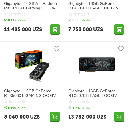
Gigabyte - 16GB ATI Radeon
Gigabyte - 16GB GeForce
RX9070 XT Gaming OC GV-
RTX5060Ti EAGLE OC GV-
R9070XTGAMING OC-16GD
N506TEAGLE OC-16GD
в наличии
в наличии
11 485 000
UZS
7 753 000
UZS
Gigabyte - 16GB GeForce
Gigabyte - 16GB GeForce
RTX5060Ti GAMING OC GV-
RTX5070Ti EAGLE OC GV-
N506TGAMING OC-16GD
N507TEAGLE OC-16GD
в наличии
в наличии
8 040 000
UZS
13 782 000
UZS