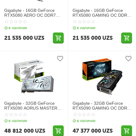
Gigabyte - 16GB GeForce
Gigabyte - 16GB GeForce
RTX5080 AERO OC DDR7
RTX5080 GAMING OC DDR7
GV-N5080AERO OC-16GD
GV-N5080GAMING OC-16GD
в наличии
в наличии
21 535 000
UZS
21 535 000
UZS
Gigabyte - 32GB GeForce
Gigabyte - 32GB GeForce
RTX5090 AORUS MASTER
RTX5090 GAMING OC DDR7
ICE DDR7 GV-
GV-N5090GAMING OC-32GD
N5090AORUSM ICE-32GD
в наличии
в наличии
48 812 000
UZS
47 377 000
UZS