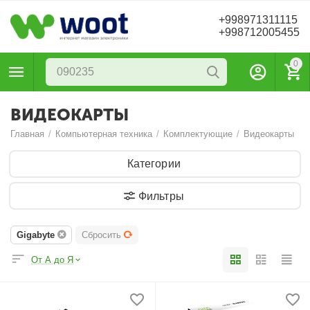
+998971311115
+998712005455
0
ВИДЕОКАРТЫ
Главная
/
Компьютерная техника
/
Комплектующие
/
Видеокарты
Категории
Фильтры
Gigabyte
Сбросить
От А до Я