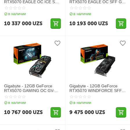
RTX5070 EAGLE OC ICE SFF
RTX5070 EAGLE OC SFF GV-
GV-N5070EAGLEOC ICE-
N5070EAGLE OC-12GD
12GD
в наличии
в наличии
10 337 000
UZS
10 193 000
UZS
Gigabyte - 12GB GeForce
Gigabyte - 12GB GeForce
RTX5070 GAMING OC GV-
RTX5070 WINDFORCE SFF
N5070GAMING OC-12GD
GV-N5070WF3-12GD
в наличии
в наличии
10 767 000
UZS
9 475 000
UZS