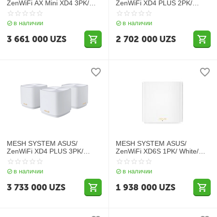
ZenWiFi AX Mini XD4 3PK/
ZenWiFi XD4 PLUS 2PK/
White/ 90IG05N0-MO3R20
White/ 90IG07M0-MO3C20
в наличии
в наличии
3 661 000
UZS
2 702 000
UZS
MESH SYSTEM ASUS/
MESH SYSTEM ASUS/
ZenWiFi XD4 PLUS 3PK/
ZenWiFi XD6S 1PK/ White/
White/ 90IG07M0-MO3C40
90IG06F0-MO3B60
в наличии
в наличии
3 733 000
UZS
1 938 000
UZS