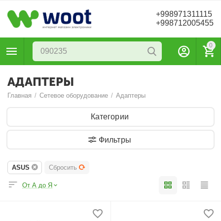
+998971311115
+998712005455
0
АДАПТЕРЫ
Главная
/
Сетевое оборудование
/
Адаптеры
Категории
Фильтры
ASUS
Сбросить
От А до Я