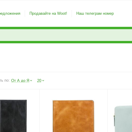
редложения
Продавайте на Woot!
Наш телеграм номер
ть по:
От А до Я
20