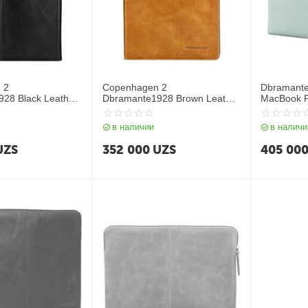
 2
Copenhagen 2
Dbramante
28 Black Leather
Dbramante1928 Brown Leather
MacBook Pr
d Pro 10.5 Inch
Case for iPad Pro 10.5 Inch
в наличии
в наличи
UZS
352 000
UZS
405 00