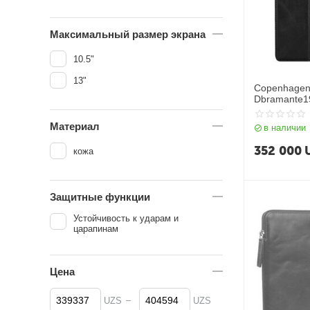
Максимальный размер экрана
10.5"
13"
Copenhagen
Dbramante19
Case for iPa
Материал
в наличии
352 000
кожа
Защитные функции
Устойчивость к ударам и
царапинам
Цена
–
UZS
UZS