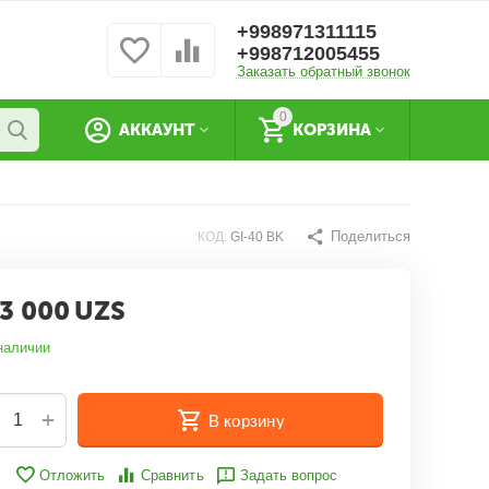
+998971311115
+998712005455
Заказать обратный звонок
0
АККАУНТ
КОРЗИНА
Поделиться
КОД:
GI-40 BK
3 000
UZS
наличии
+
В корзину
Отложить
Сравнить
Задать вопрос