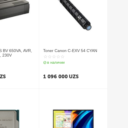
S BV 650VA, AVR,
Toner Canon C-EXV 54 CYAN
t, 230V
в наличии
ZS
1 096 000
UZS