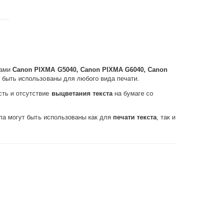
вами
Canon PIXMA G5040, Canon PIXMA G6040, Canon
т быть использованы для любого вида печати.
сть и отсутствие
выцветания текста
на бумаге со
а могут быть использованы как для
печати текста
, так и