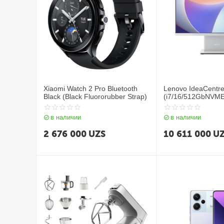
Xiaomi Watch 2 Pro Bluetooth
Lenovo IdeaCentr
Black (Black Fluororubber Strap)
(i7/16/512GbNVME
Grey
в наличии
в наличии
2 676 000
UZS
10 611 000
U