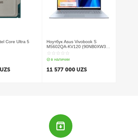
el Core Ultra 5
Ноутбук Asus Vivobook S
M5602QA-KV120 (90NB0XW3-
M004P0) / R5 5600H / 16GB /
SSD 512GB / 16", серый
в наличии
UZS
11 577 000
UZS