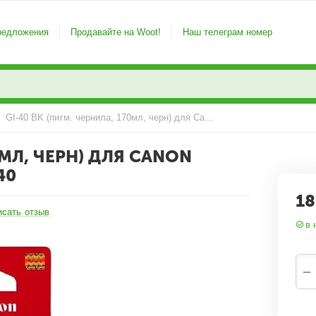
редложения
Продавайте на Woot!
Наш телеграм номер
/
GI-40 BK (пигм. чернила, 170мл, черн) для Canon G5040/6040/7040/GM2040/4040
0МЛ, ЧЕРН) ДЛЯ CANON
40
18
исать отзыв
в 
−