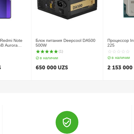
Redmi Note
Блок питания Deepcool DA500
Процессор Int
GB Aurora
500W
225
(1)
в наличии
в наличии
S
650 000
UZS
2 153 000