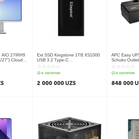
e AIO 27IRH9
Ext SSD Kingstone 1TB XS1000
APC Easy UP
/27") Cloud
USB 3.2 Type-C
Schuko Outle
(SXS1000/1000G)
в наличии
в наличии
ZS
2 000 000
UZS
848 000
U