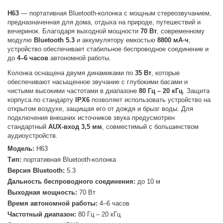
H63
— портативная Bluetooth-колонка с мощным стереозвучанием,
предназначенная для дома, отдыха на природе, путешествий и
вечеринок. Благодаря выходной мощности
70 Вт
, современному
модулю
Bluetooth 5.3
и аккумулятору емкостью
8800 мА·ч
,
устройство обеспечивает стабильное беспроводное соединение и
до
4–6 часов
автономной работы.
Колонка оснащена двумя динамиками по
35 Вт
, которые
обеспечивают насыщенное звучание с глубокими басами и
чистыми высокими частотами в диапазоне
80 Гц – 20 кГц
. Защита
корпуса по стандарту
IPX6
позволяет использовать устройство на
открытом воздухе, защищая его от дождя и брызг воды. Для
подключения внешних источников звука предусмотрен
стандартный
AUX-вход 3,5 мм
, совместимый с большинством
аудиоустройств.
Модель:
H63
Тип:
портативная Bluetooth-колонка
Версия Bluetooth:
5.3
Дальность беспроводного соединения:
до 10 м
Выходная мощность:
70 Вт
Время автономной работы:
4–6 часов
Частотный диапазон:
80 Гц – 20 кГц