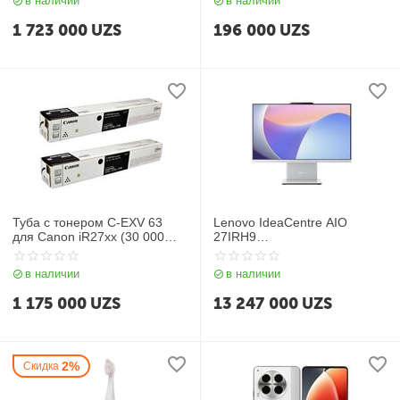
в наличии
в наличии
1 723 000
UZS
196 000
UZS
Туба с тонером C-EXV 63
Lenovo IdeaCentre AIO
для Canon iR27xx (30 000
27IRH9
стр.)
(i7/16/512GbNVME/27") Cloud
Grey
в наличии
в наличии
1 175 000
UZS
13 247 000
UZS
2%
Скидка