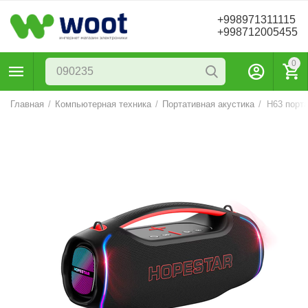
+998971311115
+998712005455
0
Главная
/
Компьютерная техника
/
Портативная акустика
/
H63 порта