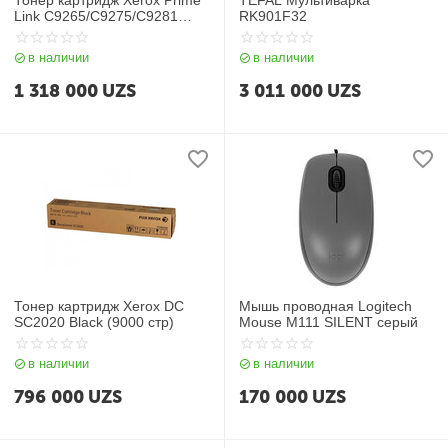
Тонер картридж Xerox Prime
TEFAL Мультиварка
Link C9265/C9275/C9281
RK901F32
Black (34500 стр)006R04855
в наличии
в наличии
1 318 000
UZS
3 011 000
UZS
Тонер картридж Xerox DC
Мышь проводная Logitech
SC2020 Black (9000 стр)
Mouse M111 SILENT серый
в наличии
в наличии
796 000
UZS
170 000
UZS