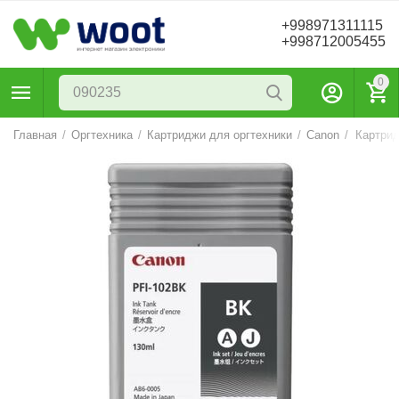
+998971311115
+998712005455
0
Главная
/
Оргтехника
/
Картриджи для оргтехники
/
Canon
/
Картрид