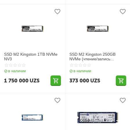
SSD M2 Kingston 1TB NVMe
SSD M2 Kingston 250GB
NV3
NVMe (чтение/запись
3000/1300 МБ/с
SNV2S/250G)
в наличии
в наличии
1 750 000
UZS
373 000
UZS