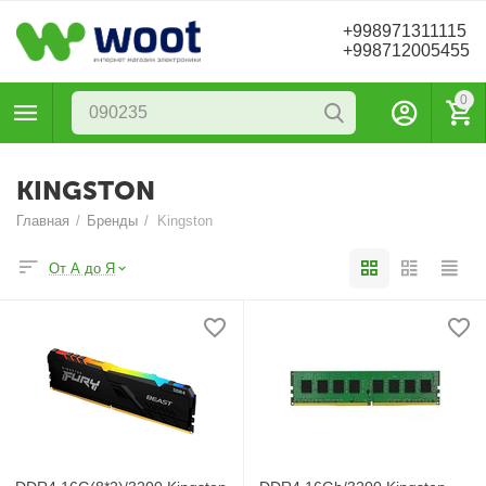
+998971311115
+998712005455
0
KINGSTON
Главная
/
Бренды
/
Kingston
От А до Я