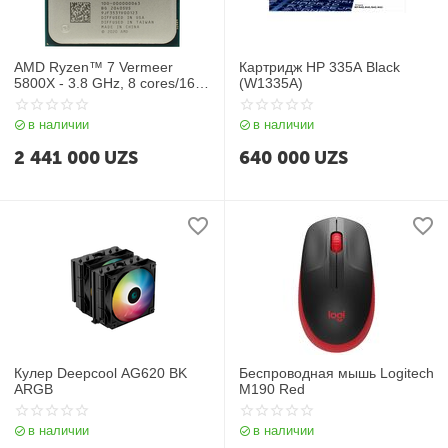
AMD Ryzen™ 7 Vermeer
Картридж HP 335A Black
5800X - 3.8 GHz, 8 cores/16
(W1335A)
threads, No GPU, AM4 (100-
000000063), oem
в наличии
в наличии
2 441 000
UZS
640 000
UZS
Кулер Deepcool AG620 BK
Беспроводная мышь Logitech
ARGB
M190 Red
в наличии
в наличии