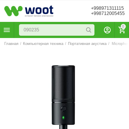
+998971311115
+998712005455
0
Главная
/
Компьютерная техника
/
Портативная акустика
/
Microphon