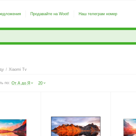
редложения
Продавайте на Woot!
Наш телеграм номер
ду
/
Xiaomi Tv
ть по:
От А до Я
20