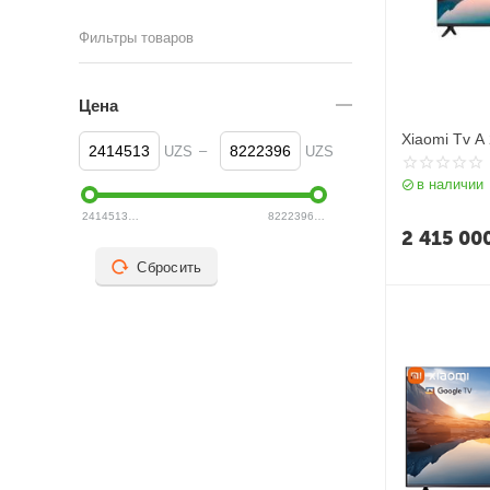
Фильтры товаров
Цена
Xiaomi Tv A
–
UZS
UZS
в наличии
2414513
UZS
8222396
UZS
2 415 00
Сбросить