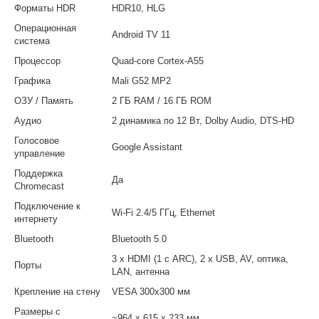
Форматы HDR
HDR10, HLG
Операционная
Android TV 11
система
Процессор
Quad-core Cortex-A55
Графика
Mali G52 MP2
ОЗУ / Память
2 ГБ RAM / 16 ГБ ROM
Аудио
2 динамика по 12 Вт, Dolby Audio, DTS-HD
Голосовое
Google Assistant
управление
Поддержка
Да
Chromecast
Подключение к
Wi-Fi 2.4/5 ГГц, Ethernet
интернету
Bluetooth
Bluetooth 5.0
3 x HDMI (1 с ARC), 2 x USB, AV, оптика,
Порты
LAN, антенна
Крепление на стену
VESA 300x300 мм
Размеры с
~964 x 615 x 233 мм