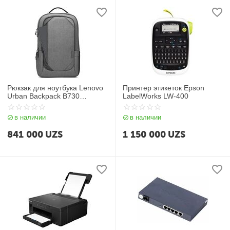
Рюкзак для ноутбука Lenovo
Принтер этикеток Epson
Urban Backpack B730
LabelWorks LW-400
(GX40X54263), серый
в наличии
в наличии
841 000
UZS
1 150 000
UZS