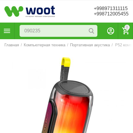
+998971311115
+998712005455
0
Главная
/
Компьютерная техника
/
Портативная акустика
/
P52 компа