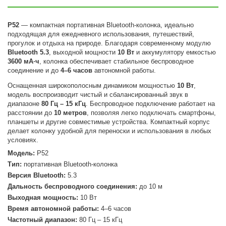
P52
— компактная портативная Bluetooth-колонка, идеально
подходящая для ежедневного использования, путешествий,
прогулок и отдыха на природе. Благодаря современному модулю
Bluetooth 5.3
, выходной мощности
10 Вт
и аккумулятору емкостью
3600 мА·ч
, колонка обеспечивает стабильное беспроводное
соединение и до
4–6 часов
автономной работы.
Оснащенная широкополосным динамиком мощностью
10 Вт
,
модель воспроизводит чистый и сбалансированный звук в
диапазоне
80 Гц – 15 кГц
. Беспроводное подключение работает на
расстоянии до
10 метров
, позволяя легко подключать смартфоны,
планшеты и другие совместимые устройства. Компактный корпус
делает колонку удобной для переноски и использования в любых
условиях.
Модель:
P52
Тип:
портативная Bluetooth-колонка
Версия Bluetooth:
5.3
Дальность беспроводного соединения:
до 10 м
Выходная мощность:
10 Вт
Время автономной работы:
4–6 часов
Частотный диапазон:
80 Гц – 15 кГц