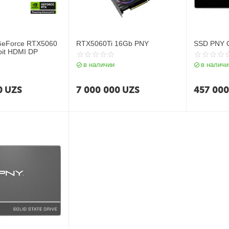
GeForce RTX5060
RTX5060Ti 16Gb PNY
SSD PNY 
it HDMI DP
в наличии
в наличи
0
UZS
7 000 000
UZS
457 00