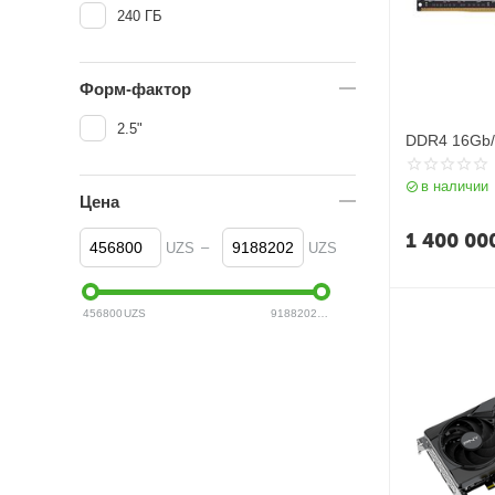
240 ГБ
Форм-фактор
2.5"
DDR4 16Gb/
в наличии
Цена
1 400 00
–
UZS
UZS
456800
UZS
9188202
UZS