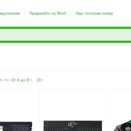
редложения
Продавайте на Woot!
Наш телеграм номер
ть по:
От А до Я
20