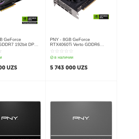
B GeForce
PNY - 8GB GeForce
GDDR7 192bit DP
RTX4060Ti Verto GDDR6
128bit DP HDMI
и
в наличии
00
UZS
5 743 000
UZS