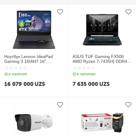
Ноутбук Lenovo IdeaPad
ASUS TUF Gaming FX506
Gaming 3 16IAH7 16",
AMD Ryzen 7-7435H| DDR4
графитный
8GB| SSD 512GB| 15.6″ FHD
144Hz| 4GB GeForce
в наличии
в наличии
RTX2050| Backlit| Win11| RU|
Black
16 079 000
UZS
7 635 000
UZS