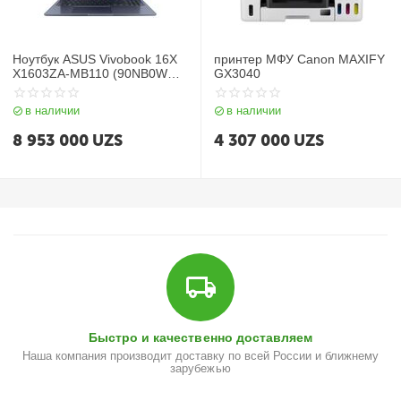
Ноутбук ASUS Vivobook 16X
принтер МФУ Canon MAXIFY
X1603ZA-MB110 (90NB0WB1-
GX3040
M00C90) / i5 12500H / 16GB /
SSD 512GB / 16", синий
в наличии
в наличии
8 953 000
UZS
4 307 000
UZS
Быстро и качественно доставляем
Наша компания производит доставку по всей России и ближнему
зарубежью