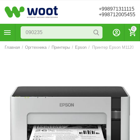
+998971311115
+998712005455
0
Главная
/
Оргтехника
/
Принтеры
/
Epson
/
Принтер Epson M1120