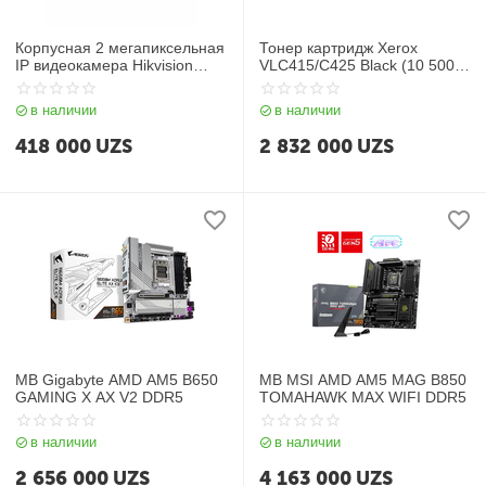
Корпусная 2 мегапиксельная
Тонер картридж Xerox
IP видеокамера Hikvision
VLC415/C425 Black (10 500
2CD1023G0E-I
стр)
в наличии
в наличии
418 000
UZS
2 832 000
UZS
MB Gigabyte AMD AM5 B650
MB MSI AMD AM5 MAG B850
GAMING X AX V2 DDR5
TOMAHAWK MAX WIFI DDR5
в наличии
в наличии
2 656 000
UZS
4 163 000
UZS