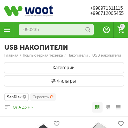
+998971311115
+998712005455
0
USB НАКОПИТЕЛИ
Главная
/
Компьютерная техника
/
Накопители
/
USB накопители
Категории
Фильтры
SanDisk
Сбросить
От А до Я