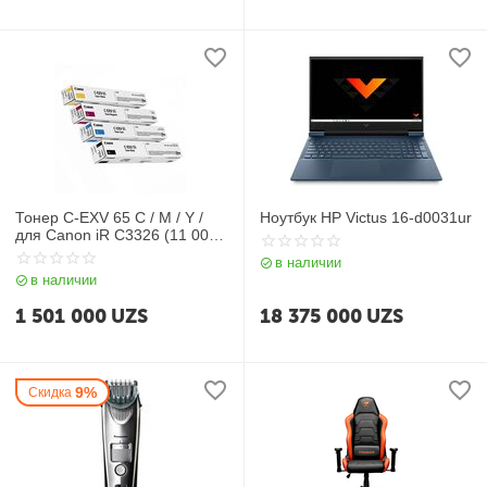
Тонер C-EXV 65 C / M / Y /
Ноутбук HP Victus 16-d0031ur
для Canon iR C3326 (11 000
стр.)
в наличии
в наличии
1 501 000
UZS
18 375 000
UZS
9%
Скидка