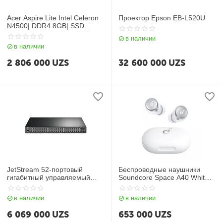
Acer Aspire Lite Intel Celeron
Проектор Epson EB-L520U
N4500| DDR4 8GB| SSD
256GB| 15.6″ FHD IPS
в наличии
SlimBezel| Intel UHD
в наличии
Graphics| Free Dos
2 806 000
UZS
32 600 000
UZS
JetStream 52-портовый
Беспроводные наушники
гигабитный управляемый
Soundcore Space A40 White
коммутатор уровня 2+ с 48
Iteration 1
портами PoE+ TL-SG3452P
в наличии
в наличии
6 069 000
UZS
653 000
UZS