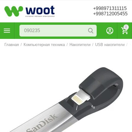
+998971311115
+998712005455
0
Главная
/
Компьютерная техника
/
Накопители
/
USB накопители
/