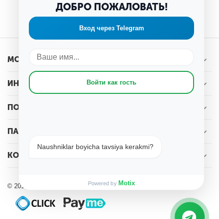
ДОБРО ПОЖАЛОВАТЬ!
покупку
Вход через Telegram
МОЯ УЧЕТНАЯ ЗАПИСЬ
ИНТЕРНЕТ-МАГАЗИН WOOT.UZ
Войти как гость
ПОКУПАТЕЛЬСКИЙ СЕРВИС
ПАРТНЕРАМ
Naushniklar boyicha tavsiya kerakmi?
КОНТАКТЫ
Motix
Powered by
© 2019 - 2026 Интернет-магазин Woot.uz.