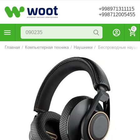
+998971311115
+998712005455
0
Главная
/
Компьютерная техника
/
Наушники
/
Беспроводные наушн