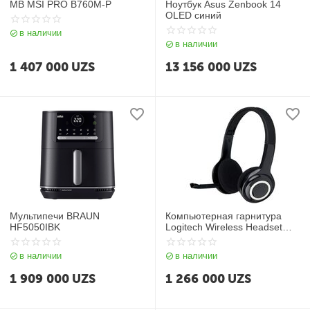
MB MSI PRO B760M-P
Ноутбук Asus Zenbook 14
OLED синий
в наличии
в наличии
1 407 000
UZS
13 156 000
UZS
Мультипечи BRAUN
Компьютерная гарнитура
HF5050IBK
Logitech Wireless Headset
H600
в наличии
в наличии
1 909 000
UZS
1 266 000
UZS