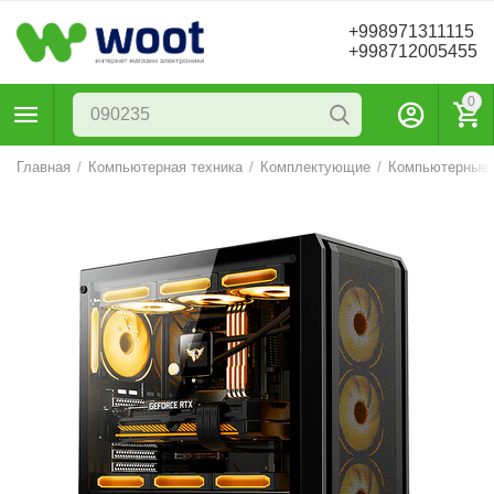
+998971311115
+998712005455
0
Главная
/
Компьютерная техника
/
Комплектующие
/
Компьютерные 