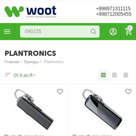
+998971311115
+998712005455
0
PLANTRONICS
Главная
/
Бренды
/
Plantronics
От А до Я